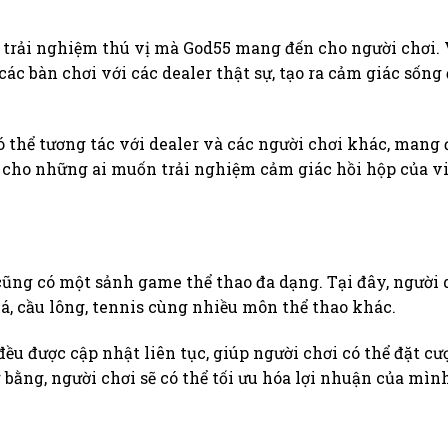
g trải nghiệm thú vị mà God55 mang đến cho người chơi. 
 các bàn chơi với các dealer thật sự, tạo ra cảm giác số
có thể tương tác với dealer và các người chơi khác, man
g cho những ai muốn trải nghiệm cảm giác hồi hộp của vi
cũng có một sảnh game thể thao đa dạng. Tại đây, người 
á, cầu lông, tennis cùng nhiều môn thể thao khác.
 đều được cập nhật liên tục, giúp người chơi có thể đặt 
g bằng, người chơi sẽ có thể tối ưu hóa lợi nhuận của mìn