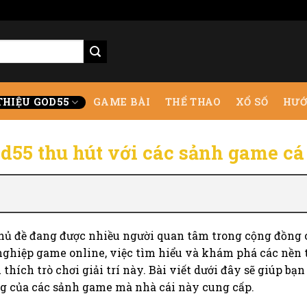
 THIỆU GOD55
GAME BÀI
THỂ THAO
XỔ SỐ
HƯỚ
od55 thu hút với các sảnh game cá
ủ đề đang được nhiều người quan tâm trong cộng đồng cá
ghiệp game online, việc tìm hiểu và khám phá các nền t
hích trò chơi giải trí này. Bài viết dưới đây sẽ giúp bạn
ng của các sảnh game mà nhà cái này cung cấp.