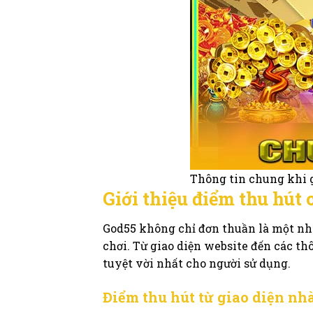
Thông tin chung khi g
Giới thiệu điểm thu hút
God55 không chỉ đơn thuần là một nhà 
chơi. Từ giao diện website đến các t
tuyệt vời nhất cho người sử dụng.
Điểm thu hút từ giao diện nhà