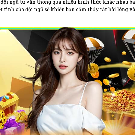
ới đội ngũ tư vấn thông qua nhiều hình thức khác nhau b
ệt tình của đội ngũ sẽ khiến bạn cảm thấy rất hài lòng v