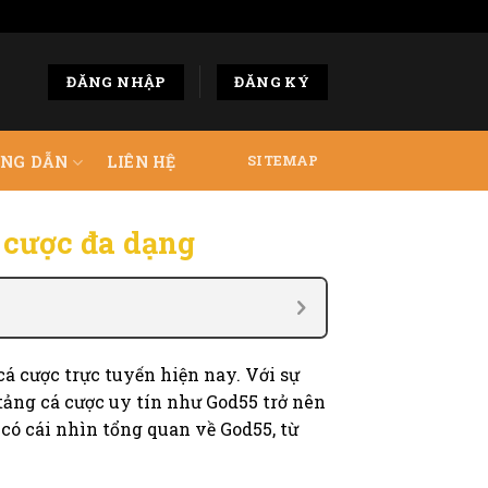
ĐĂNG NHẬP
ĐĂNG KÝ
NG DẪN
LIÊN HỆ
SITEMAP
 cược đa dạng
 cược trực tuyến hiện nay. Với sự
ảng cá cược uy tín như God55 trở nên
 có cái nhìn tổng quan về God55, từ