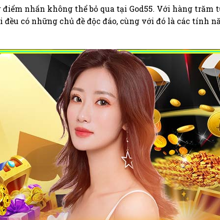
g điểm nhấn không thể bỏ qua tại God55. Với hàng trăm t
ơi đều có những chủ đề độc đáo, cùng với đó là các tính 