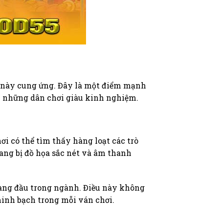
i này cung ứng. Đây là một điểm mạnh
n những dân chơi giàu kinh nghiệm.
i có thể tìm thấy hàng loạt các trò
rang bị đồ họa sắc nét và âm thanh
hàng đầu trong ngành. Điều này không
minh bạch trong mỗi ván chơi.