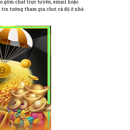
ao gồm chat trực tuyến, email hoặc
à tin tưởng tham gia chơi cá độ ở nhà