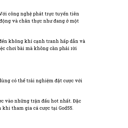
Với công nghệ phát trực tuyến tiên
ng động và chân thực như đang ở một
g đến không khí cạnh tranh hấp dẫn và
ệc chơi bài mà không cần phải rời
dùng có thể trải nghiệm đặt cược với
cược vào những trận đấu hot nhất. Đặc
h khi tham gia cá cược tại God55.