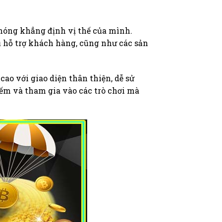
hóng khẳng định vị thế của mình.
ụ hỗ trợ khách hàng, cũng như các sản
ao với giao diện thân thiện, dễ sử
ếm và tham gia vào các trò chơi mà