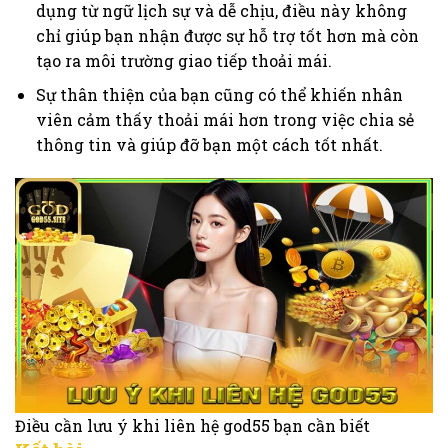
dụng từ ngữ lịch sự và dễ chịu, điều này không
chỉ giúp bạn nhận được sự hỗ trợ tốt hơn mà còn
tạo ra môi trường giao tiếp thoải mái.
Sự thân thiện của bạn cũng có thể khiến nhân
viên cảm thấy thoải mái hơn trong việc chia sẻ
thông tin và giúp đỡ bạn một cách tốt nhất.
Điều cần lưu ý khi liên hệ god55 bạn cần biết