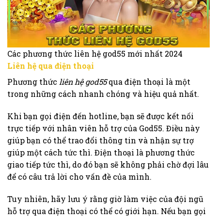
Các phương thức liên hệ god55 mới nhất 2024
Liên hệ qua điện thoại
Phương thức
liên hệ god55
qua điện thoại là một
trong những cách nhanh chóng và hiệu quả nhất.
Khi bạn gọi điện đến hotline, bạn sẽ được kết nối
trực tiếp với nhân viên hỗ trợ của God55. Điều này
giúp bạn có thể trao đổi thông tin và nhận sự trợ
giúp một cách tức thì. Điện thoại là phương thức
giao tiếp tức thì, do đó bạn sẽ không phải chờ đợi lâu
để có câu trả lời cho vấn đề của mình.
Tuy nhiên, hãy lưu ý rằng giờ làm việc của đội ngũ
hỗ trợ qua điện thoại có thể có giới hạn. Nếu bạn gọi