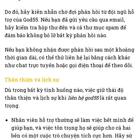
Do đó, hãy kiên nhẫn chờ đợi phản hồi từ đội ngũ hỗ
trợ của God55. Nếu bạn đã gửi yêu cầu qua email,
hãy kiểm tra hộp thư đến và cả thư mục spam để
đảm bảo không bỏ lỡ bất kỳ phản hồi nào.
Nếu bạn không nhận được phản hồi sau một khoảng
thời gian dài, có thể thử liên hệ lại bằng cách khác
như chat trực tuyến hoặc gọi điện thoại để theo dõi.
Thân thiện và lịch sự
Dù trong bất kỳ tình huống nào, việc giữ thái độ
thân thiện và lịch sự khi
liên hệ god55
là rất quan
trọng.
Nhân viên hỗ trợ thường sẽ làm việc hết mình để
giúp bạn, và việc tôn trọng họ sẽ giúp cho cả hai
bên có một cuộc trò chuyện tích cực hơn. Hãy sử