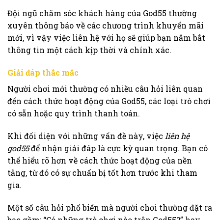
Đội ngũ chăm sóc khách hàng của God55 thường
xuyên thông báo về các chương trình khuyến mãi
mới, vì vậy việc liên hệ với họ sẽ giúp bạn nắm bắt
thông tin một cách kịp thời và chính xác.
Giải đáp thắc mắc
Người chơi mới thường có nhiều câu hỏi liên quan
đến cách thức hoạt động của God55, các loại trò chơi
có sẵn hoặc quy trình thanh toán.
Khi đối diện với những vấn đề này, việc
liên hệ
god55
để nhận giải đáp là cực kỳ quan trọng. Bạn có
thể hiểu rõ hơn về cách thức hoạt động của nền
tảng, từ đó có sự chuẩn bị tốt hơn trước khi tham
gia.
Một số câu hỏi phổ biến mà người chơi thường đặt ra
bao gồm: “Có những trò chơi nào trên God55?” hay