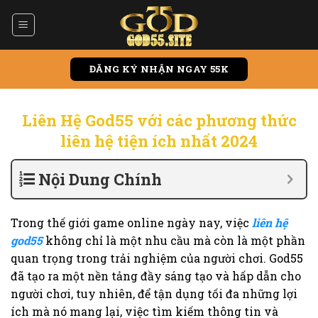
Skip
to
content
ĐĂNG KÝ NHẬN NGAY 55K
Liên Hệ God55
với các phương thức
liên hệ tiện ích nhất 2024
Nội Dung Chính
Trong thế giới game online ngày nay, việc
liên hệ
god55
không chỉ là một nhu cầu mà còn là một phần
quan trọng trong trải nghiệm của người chơi. God55
đã tạo ra một nền tảng đầy sáng tạo và hấp dẫn cho
người chơi, tuy nhiên, để tận dụng tối đa những lợi
ích mà nó mang lại, việc tìm kiếm thông tin và