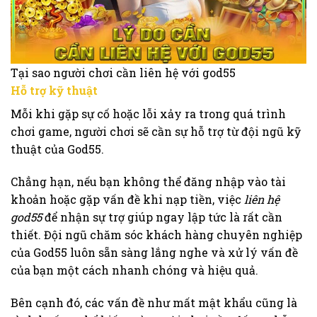
Tại sao người chơi cần liên hệ với god55
Hỗ trợ kỹ thuật
Mỗi khi gặp sự cố hoặc lỗi xảy ra trong quá trình
chơi game, người chơi sẽ cần sự hỗ trợ từ đội ngũ kỹ
thuật của God55.
Chẳng hạn, nếu bạn không thể đăng nhập vào tài
khoản hoặc gặp vấn đề khi nạp tiền, việc
liên hệ
god55
để nhận sự trợ giúp ngay lập tức là rất cần
thiết. Đội ngũ chăm sóc khách hàng chuyên nghiệp
của God55 luôn sẵn sàng lắng nghe và xử lý vấn đề
của bạn một cách nhanh chóng và hiệu quả.
Bên cạnh đó, các vấn đề như mất mật khẩu cũng là