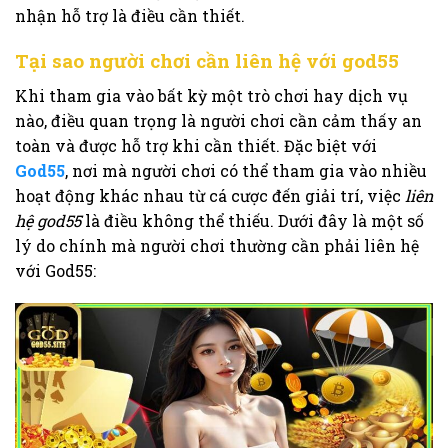
nhận hỗ trợ là điều cần thiết.
Tại sao người chơi cần liên hệ với god55
Khi tham gia vào bất kỳ một trò chơi hay dịch vụ
nào, điều quan trọng là người chơi cần cảm thấy an
toàn và được hỗ trợ khi cần thiết. Đặc biệt với
God55
, nơi mà người chơi có thể tham gia vào nhiều
hoạt động khác nhau từ cá cược đến giải trí, việc
liên
hệ god55
là điều không thể thiếu. Dưới đây là một số
lý do chính mà người chơi thường cần phải liên hệ
với God55: