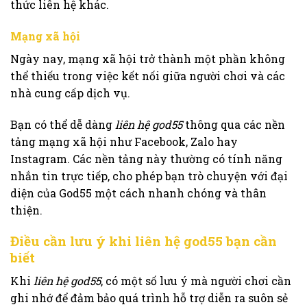
thức liên hệ khác.
Mạng xã hội
Ngày nay, mạng xã hội trở thành một phần không
thể thiếu trong việc kết nối giữa người chơi và các
nhà cung cấp dịch vụ.
Bạn có thể dễ dàng
liên hệ god55
thông qua các nền
tảng mạng xã hội như Facebook, Zalo hay
Instagram. Các nền tảng này thường có tính năng
nhắn tin trực tiếp, cho phép bạn trò chuyện với đại
diện của God55 một cách nhanh chóng và thân
thiện.
Điều cần lưu ý khi liên hệ god55 bạn cần
biết
Khi
liên hệ god55
, có một số lưu ý mà người chơi cần
ghi nhớ để đảm bảo quá trình hỗ trợ diễn ra suôn sẻ