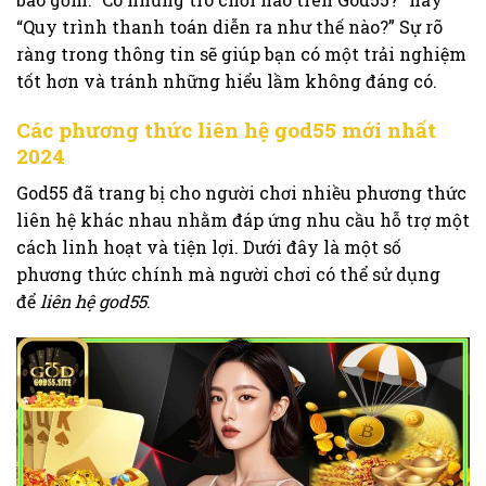
“Quy trình thanh toán diễn ra như thế nào?” Sự rõ
ràng trong thông tin sẽ giúp bạn có một trải nghiệm
tốt hơn và tránh những hiểu lầm không đáng có.
Các phương thức liên hệ god55 mới nhất
2024
God55 đã trang bị cho người chơi nhiều phương thức
liên hệ khác nhau nhằm đáp ứng nhu cầu hỗ trợ một
cách linh hoạt và tiện lợi. Dưới đây là một số
phương thức chính mà người chơi có thể sử dụng
để
liên hệ god55
.