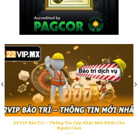
in Cập Nhật Mới Nhất Cho
Đá Gà Thomo Siu88: Tổ
i Chơi