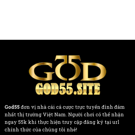
God55
đơn vị nhà cái cá cược trực tuyến đình đám
nhất thị trường Việt Nam. Người chơi có thể nhận
ngay 55k khi thực hiện truy cập đăng ký tại url
chính thức của chúng tôi nhé!