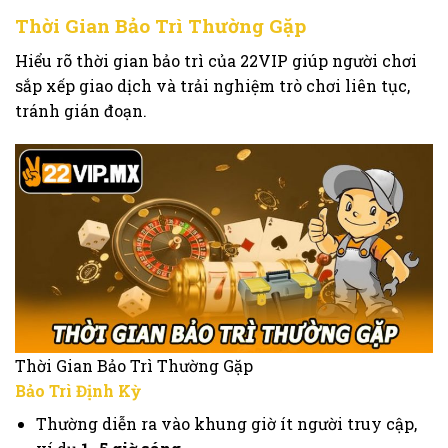
Thời Gian Bảo Trì Thường Gặp
Hiểu rõ thời gian bảo trì của 22VIP giúp người chơi
sắp xếp giao dịch và trải nghiệm trò chơi liên tục,
tránh gián đoạn.
Thời Gian Bảo Trì Thường Gặp
Bảo Trì Định Kỳ
Thường diễn ra vào khung giờ ít người truy cập,