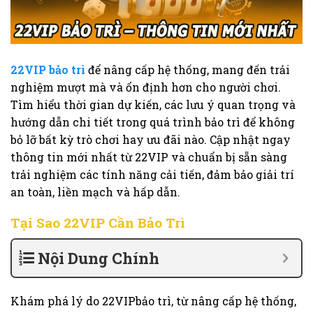
22VIP bảo trì
để nâng cấp hệ thống, mang đến trải
nghiệm mượt mà và ổn định hơn cho người chơi.
Tìm hiểu thời gian dự kiến, các lưu ý quan trọng và
hướng dẫn chi tiết trong quá trình bảo trì để không
bỏ lỡ bất kỳ trò chơi hay ưu đãi nào. Cập nhật ngay
thông tin mới nhất từ 22VIP và chuẩn bị sẵn sàng
trải nghiệm các tính năng cải tiến, đảm bảo giải trí
an toàn, liền mạch và hấp dẫn.
Tại Sao 22VIP Cần Bảo Trì
Nội Dung Chính
Khám phá lý do 22VIPbảo trì, từ nâng cấp hệ thống,