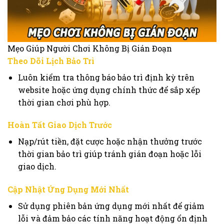
Mẹo Giúp Người Chơi Không Bị Gián Đoạn
Theo Dõi Lịch Bảo Trì
Luôn kiểm tra thông báo bảo trì định kỳ trên
website hoặc ứng dụng chính thức để sắp xếp
thời gian chơi phù hợp.
Hoàn Tất Giao Dịch Trước
Nạp/rút tiền, đặt cược hoặc nhận thưởng trước
thời gian bảo trì giúp tránh gián đoạn hoặc lỗi
giao dịch.
Cập Nhật Ứng Dụng Mới Nhất
Sử dụng phiên bản ứng dụng mới nhất để giảm
lỗi và đảm bảo các tính năng hoạt động ổn định