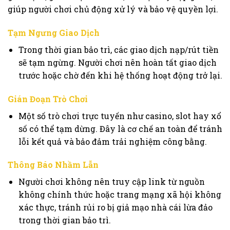
giúp người chơi chủ động xử lý và bảo vệ quyền lợi.
Tạm Ngưng Giao Dịch
Trong thời gian bảo trì, các giao dịch nạp/rút tiền
sẽ tạm ngừng. Người chơi nên hoàn tất giao dịch
trước hoặc chờ đến khi hệ thống hoạt động trở lại.
Gián Đoạn Trò Chơi
Một số trò chơi trực tuyến như casino, slot hay xổ
số có thể tạm dừng. Đây là cơ chế an toàn để tránh
lỗi kết quả và bảo đảm trải nghiệm công bằng.
Thông Báo Nhầm Lẫn
Người chơi không nên truy cập link từ nguồn
không chính thức hoặc trang mạng xã hội không
xác thực, tránh rủi ro bị giả mạo nhà cái lừa đảo
trong thời gian bảo trì.