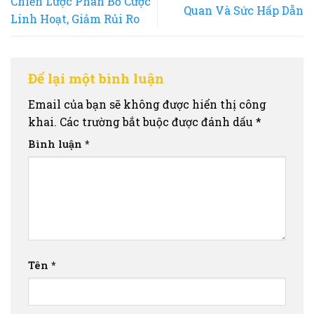
Chiến Lược Phân Bổ Cược
Quan Và Sức Hấp Dẫn
Linh Hoạt, Giảm Rủi Ro
Để lại một bình luận
Email của bạn sẽ không được hiển thị công
khai.
Các trường bắt buộc được đánh dấu
*
Bình luận
*
Tên
*