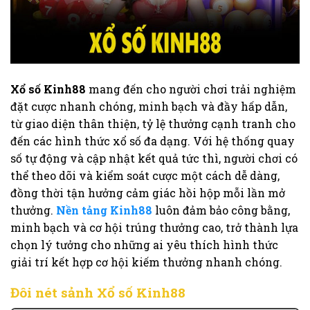
Xổ số Kinh88
mang đến cho người chơi trải nghiệm
đặt cược nhanh chóng, minh bạch và đầy hấp dẫn,
từ giao diện thân thiện, tỷ lệ thưởng cạnh tranh cho
đến các hình thức xổ số đa dạng. Với hệ thống quay
số tự động và cập nhật kết quả tức thì, người chơi có
thể theo dõi và kiểm soát cược một cách dễ dàng,
đồng thời tận hưởng cảm giác hồi hộp mỗi lần mở
thưởng.
Nền tảng Kinh88
luôn đảm bảo công bằng,
minh bạch và cơ hội trúng thưởng cao, trở thành lựa
chọn lý tưởng cho những ai yêu thích hình thức
giải trí kết hợp cơ hội kiếm thưởng nhanh chóng.
Đôi nét sảnh Xổ số Kinh88