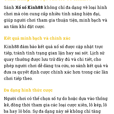
Sảnh
Xổ số Kinh88
không chỉ đa dạng về loại hình
chơi mà còn cung cấp nhiều tính năng hiện đại,
giúp người chơi tham gia thuận tiện, minh bạch và
an tâm khi đặt cược.
Kết quả minh bạch và chính xác
Kinh88 đảm bảo kết quả xổ số được cập nhật trực
tiếp, tránh tình trạng gian lận hay sai sót. Lịch sử
quay thưởng được lưu trữ đầy đủ và chi tiết, cho
phép người chơi dễ dàng tra cứu, so sánh kết quả và
đưa ra quyết định cược chính xác hơn trong các lần
chơi tiếp theo.
Đa dạng hình thức cược
Người chơi có thể chọn số tự do hoặc dựa vào thống
kê, đồng thời tham gia các loại cược xiên, lô kép, lô
ba hay lô bốn. Sự đa dạng này sẽ không chỉ tăng