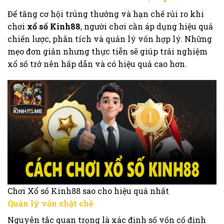
Để tăng cơ hội trúng thưởng và hạn chế rủi ro khi
chơi
xổ số Kinh88
, người chơi cần áp dụng hiệu quả
chiến lược, phân tích và quản lý vốn hợp lý. Những
mẹo đơn giản nhưng thực tiễn sẽ giúp trải nghiệm
xổ số trở nên hấp dẫn và có hiệu quả cao hơn.
Chơi Xổ số Kinh88 sao cho hiệu quả nhất
Quản lý vốn chặt chẽ
Nguyên tắc quan trọng là xác định số vốn cố định