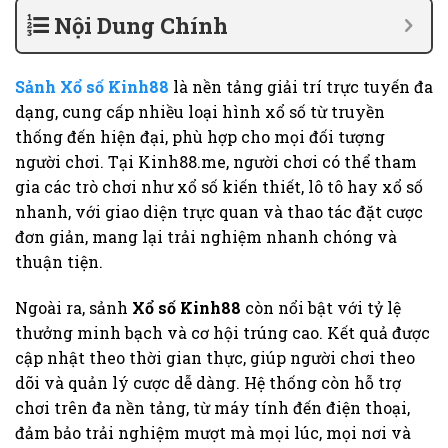
Nội Dung Chính
Sảnh Xổ số Kinh88
là nền tảng giải trí trực tuyến đa
dạng, cung cấp nhiều loại hình xổ số từ truyền
thống đến hiện đại, phù hợp cho mọi đối tượng
người chơi. Tại Kinh88.me, người chơi có thể tham
gia các trò chơi như xổ số kiến thiết, lô tô hay xổ số
nhanh, với giao diện trực quan và thao tác đặt cược
đơn giản, mang lại trải nghiệm nhanh chóng và
thuận tiện.
Ngoài ra, sảnh
Xổ số Kinh88
còn nổi bật với tỷ lệ
thưởng minh bạch và cơ hội trúng cao. Kết quả được
cập nhật theo thời gian thực, giúp người chơi theo
dõi và quản lý cược dễ dàng. Hệ thống còn hỗ trợ
chơi trên đa nền tảng, từ máy tính đến điện thoại,
đảm bảo trải nghiệm mượt mà mọi lúc, mọi nơi và