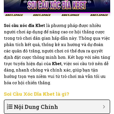
Soi cầu xóc đĩa Kbet
là phương pháp được nhiều
người chơi áp dụng để nâng cao cơ hội thắng cược
trong trò chơi dân gian hấp dẫn này. Thông qua việc
phân tích kết quả, thống kê xu hướng và dự đoán
các quân đỏ trắng, người chơi có thể đưa ra quyết
định đặt cược thông minh hơn. Kết hợp với nền tảng
trực tuyến hiện đại của
Kbet
, việc soi cầu trở nên dễ
dàng, nhanh chóng và chính xác, giúp bạn tận
hưởng trọn vẹn niềm vui từ trò chơi mà vẫn tối ưu
hóa cơ hội chiến thắng.
Soi Cầu Xóc Đĩa Kbet là gì?
Nội Dung Chính