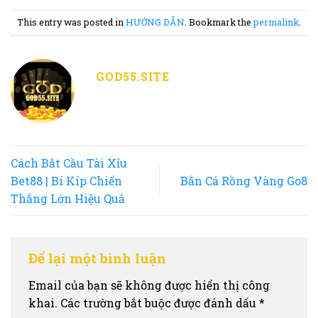
This entry was posted in
HƯỚNG DẪN
. Bookmark the
permalink
.
GOD55.SITE
Cách Bắt Cầu Tài Xỉu
Bet88 | Bí Kíp Chiến
Bắn Cá Rồng Vàng Go8
Thắng Lớn Hiệu Quả
Để lại một bình luận
Email của bạn sẽ không được hiển thị công
khai.
Các trường bắt buộc được đánh dấu
*