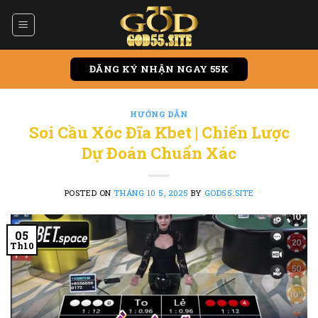
Skip
to
content
ĐĂNG KÝ NHẬN NGAY 55K
HƯỚNG DẪN
Soi Cầu Xóc Đĩa Kbet | Chiến Lược
Dự Đoán Chuẩn Xác
POSTED ON
THÁNG 10 5, 2025
BY
GOD55.SITE
05
Th10