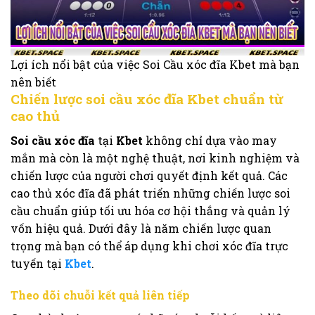
Lợi ích nổi bật của việc Soi Cầu xóc đĩa Kbet mà bạn
nên biết
Chiến lược soi cầu xóc đĩa Kbet chuẩn từ
cao thủ
Soi cầu xóc đĩa
tại
Kbet
không chỉ dựa vào may
mắn mà còn là một nghệ thuật, nơi kinh nghiệm và
chiến lược của người chơi quyết định kết quả. Các
cao thủ xóc đĩa đã phát triển những chiến lược soi
cầu chuẩn giúp tối ưu hóa cơ hội thắng và quản lý
vốn hiệu quả. Dưới đây là năm chiến lược quan
trọng mà bạn có thể áp dụng khi chơi xóc đĩa trực
tuyến tại
Kbet
.
Theo dõi chuỗi kết quả liên tiếp