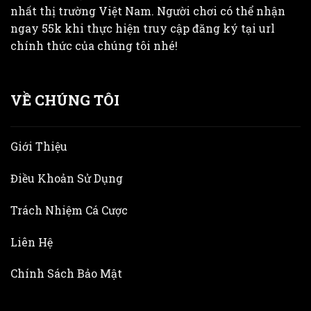
nhất thị trường Việt Nam. Người chơi có thể nhận
ngay 55k khi thực hiện truy cập đăng ký tại url
chính thức của chúng tôi nhé!
VỀ CHÚNG TÔI
Giới Thiệu
Điều Khoản Sử Dụng
Trách Nhiệm Cá Cược
Liên Hệ
Chính Sách Bảo Mật