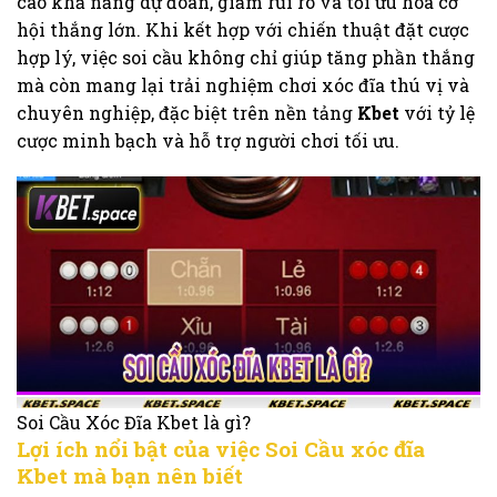
cao khả năng dự đoán, giảm rủi ro và tối ưu hóa cơ
hội thắng lớn. Khi kết hợp với chiến thuật đặt cược
hợp lý, việc soi cầu không chỉ giúp tăng phần thắng
mà còn mang lại trải nghiệm chơi xóc đĩa thú vị và
chuyên nghiệp, đặc biệt trên nền tảng
Kbet
với tỷ lệ
cược minh bạch và hỗ trợ người chơi tối ưu.
Soi Cầu Xóc Đĩa Kbet là gì?
Lợi ích nổi bật của việc Soi Cầu xóc đĩa
Kbet mà bạn nên biết