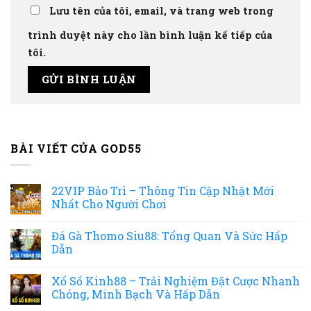
Lưu tên của tôi, email, và trang web trong
trình duyệt này cho lần bình luận kế tiếp của
tôi.
BÀI VIẾT CỦA GOD55
22VIP Bảo Trì – Thông Tin Cập Nhật Mới
Nhất Cho Người Chơi
Đá Gà Thomo Siu88: Tổng Quan Và Sức Hấp
Dẫn
Xổ Số Kinh88 – Trải Nghiệm Đặt Cược Nhanh
Chóng, Minh Bạch Và Hấp Dẫn